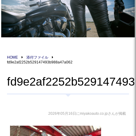
HOME
添付ファイル
fd9e2af2252b529147493b988a47a062
fd9e2af2252b52914749
2026年05月16日にmiyakoauto.co.jpさんが掲載