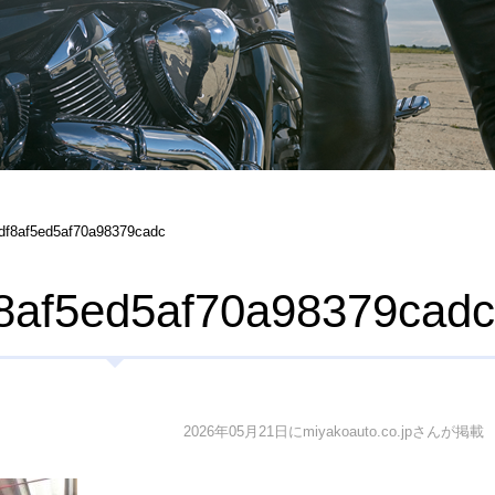
df8af5ed5af70a98379cadc
8af5ed5af70a98379cadc
2026年05月21日にmiyakoauto.co.jpさんが掲載