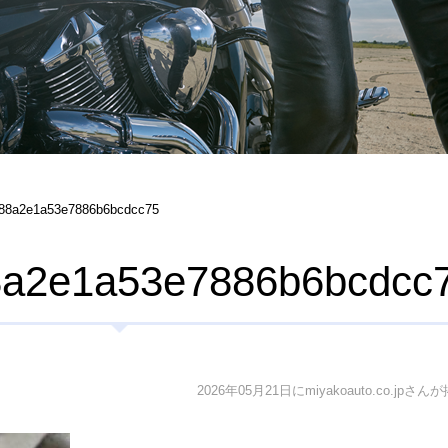
988a2e1a53e7886b6bcdcc75
8a2e1a53e7886b6bcdcc
2026年05月21日にmiyakoauto.co.jpさん