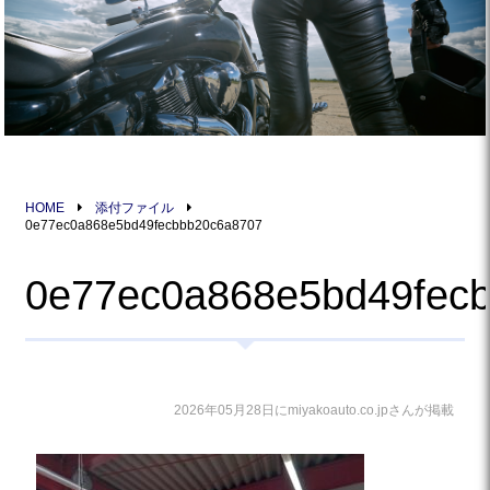
HOME
添付ファイル
0e77ec0a868e5bd49fecbbb20c6a8707
0e77ec0a868e5bd49fec
2026年05月28日にmiyakoauto.co.jpさんが掲載