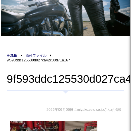
HOME
添付ファイル
9f593ddc125530d027ca42c00d71a167
9f593ddc125530d027ca
2026年06月06日にmiyakoauto.co.jpさんが掲載