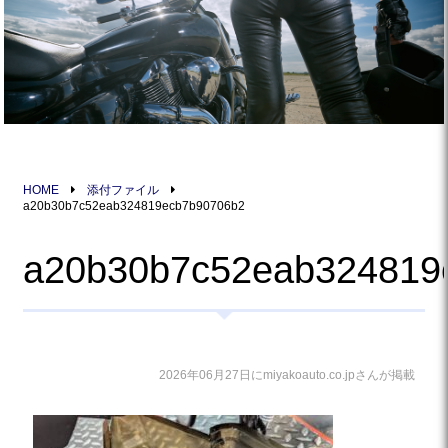
HOME
添付ファイル
a20b30b7c52eab324819ecb7b90706b2
a20b30b7c52eab324819
2026年06月27日にmiyakoauto.co.jpさんが掲載