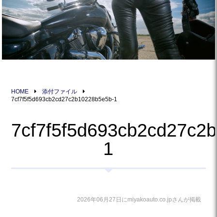
HOME
添付ファイル
7cf7f5f5d693cb2cd27c2b10228b5e5b-1
7cf7f5f5d693cb2cd27c2
1
2026年06月27日にmiyakoauto.co.jpさんが掲載