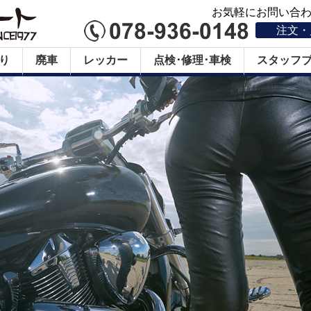
お気軽にお問い合わせ
注文・
り
廃車
レッカー
点検･修理･車検
スタッフ