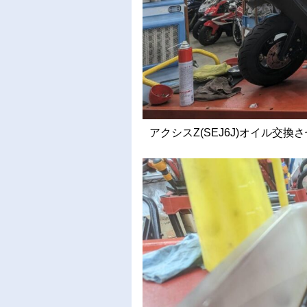
アクシスZ(SEJ6J)オイル交