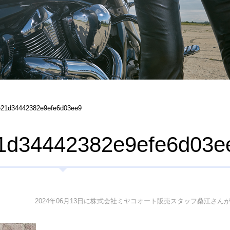
e21d34442382e9efe6d03ee9
1d34442382e9efe6d03e
2024年06月13日に株式会社ミヤコオート販売スタッフ桑江さん