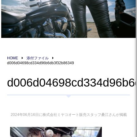
HOME
添付ファイル
d006d04698cd334d96b6db3f32b86349
d006d04698cd334d96b6
2024年06月16日に株式会社ミヤコオート販売スタッフ桑江さんが掲載