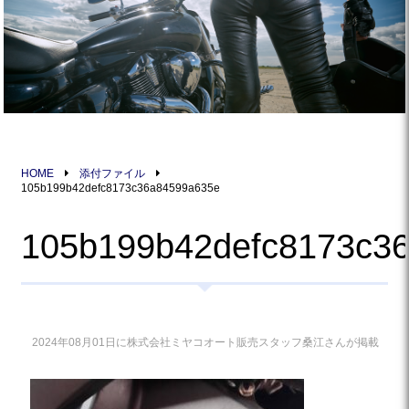
HOME
添付ファイル
105b199b42defc8173c36a84599a635e
105b199b42defc8173c3
2024年08月01日に株式会社ミヤコオート販売スタッフ桑江さんが掲載