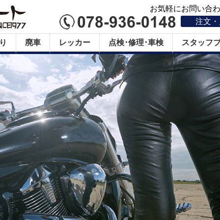
お気軽にお問い合わせ
注文・
り
廃車
レッカー
点検･修理･車検
スタッフ