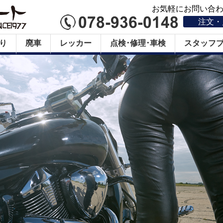
お気軽にお問い合わせ
注文・
り
廃車
レッカー
点検･修理･車検
スタッフ