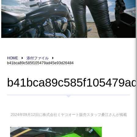
HOME
添付ファイル
b41bca89c585f105479ad45e93d26484
b41bca89c585f105479a
2024年09月12日に株式会社ミヤコオート販売スタッフ桑江さんが掲載