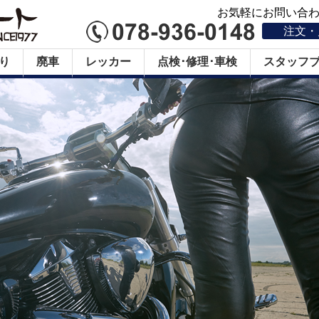
お気軽にお問い合わせ
注文・
り
廃車
レッカー
点検･修理･車検
スタッフ