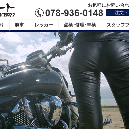
お気軽にお問い合わせ
注文・
り
廃車
レッカー
点検･修理･車検
スタッフ