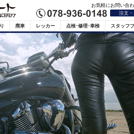
お気軽にお問い合わせ
注文・
り
廃車
レッカー
点検･修理･車検
スタッフ