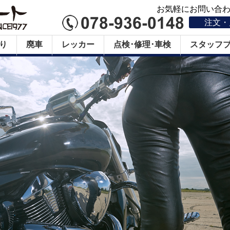
お気軽にお問い合わせ
注文・
り
廃車
レッカー
点検･修理･車検
スタッフ