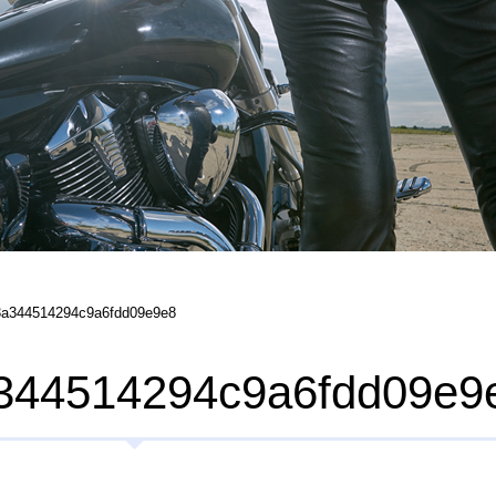
3a344514294c9a6fdd09e9e8
344514294c9a6fdd09e9