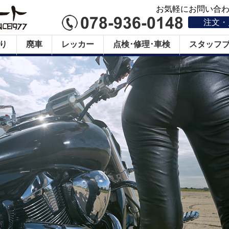
お気軽にお問い合わせ
注文・
り
廃車
レッカー
点検･修理･車検
スタッフ