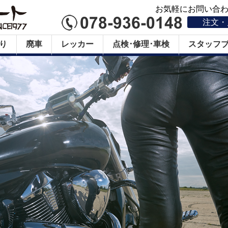
お気軽にお問い合わせ
注文・
り
廃車
レッカー
点検･修理･車検
スタッフ