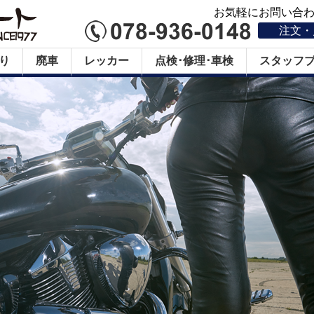
お気軽にお問い合わせ
注文・
り
廃車
レッカー
点検･修理･車検
スタッフ