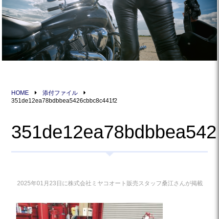
HOME
添付ファイル
351de12ea78bdbbea5426cbbc8c441f2
351de12ea78bdbbea542
2025年01月23日に株式会社ミヤコオート販売スタッフ桑江さんが掲載