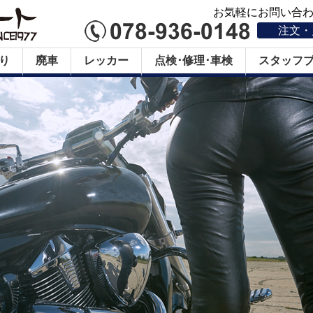
お気軽にお問い合わせ
注文・
り
廃車
レッカー
点検･修理･車検
スタッフ