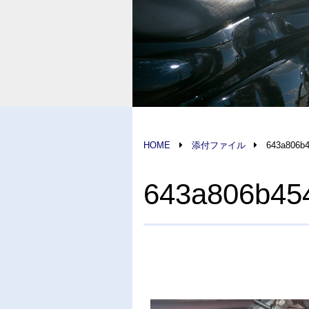
HOME
添付ファイル
643a806b
643a806b45