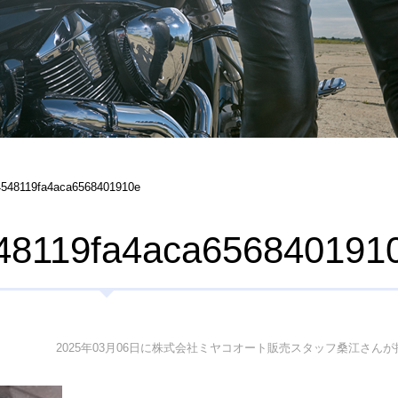
4548119fa4aca6568401910e
48119fa4aca656840191
2025年03月06日に株式会社ミヤコオート販売スタッフ桑江さんが