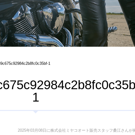
9c675c92984c2b8fc0c35bf-1
675c92984c2b8fc0c35b
1
2025年03月08日に株式会社ミヤコオート販売スタッフ桑江さんが