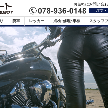
お気軽にお問い合わせ
注文・
り
廃車
レッカー
点検･修理･車検
スタッフ