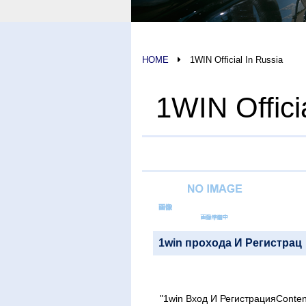
HOME
1WIN Official In Russia
1WIN Offi
1win прохода И Регистр
"1win Вход И РегистрацияConte