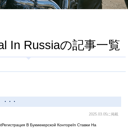
cial In Russiaの記事一覧
ац ・・・
2025.03.05に掲載
ntРегистрация В Букмекерской КонтореIn Ставки На