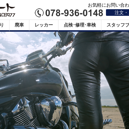
お気軽にお問い合わせ
注文・
り
廃車
レッカー
点検･修理･車検
スタッフ