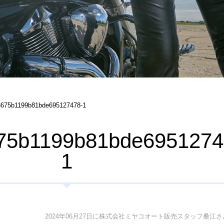
3675b1199b81bde695127478-1
75b1199b81bde6951274
1
2024年06月27日に株式会社ミヤコオート販売スタッフ桑江