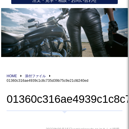
注文・見学・相談・お問い合わせ
HOME
添付ファイル
01360c316ae4939c1c8c735d39b75c9e21cfd240ed
01360c316ae4939c1c8c