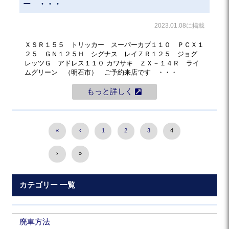
ー ・・・
2023.01.08に掲載
ＸＳＲ１５５ トリッカー スーパーカブ１１０ ＰＣＸ１
２５ ＧＮ１２５Ｈ シグナス レイＺＲ１２５ ジョグ
レッツＧ アドレス１１０ カワサキ ＺＸ－１４Ｒ ライ
ムグリーン （明石市） ご予約来店です ・・・
もっと詳しく
«
‹
1
2
3
4
›
»
カテゴリー 一覧
廃車方法