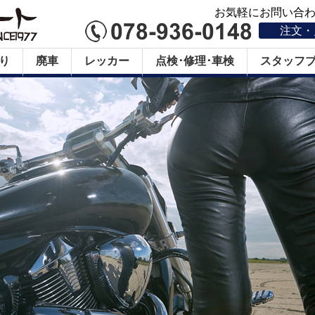
お気軽にお問い合わせ
注文・
り
廃車
レッカー
点検･修理･車検
スタッフ