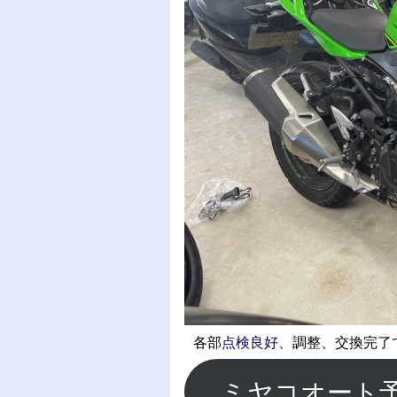
各部
点検良好、
調整、交換完了
ミヤコオート