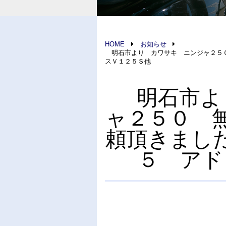
HOME
お知らせ
明石市より カワサキ ニンジャ２５０
スＶ１２５Ｓ他
明石市よ
ャ２５０ 
頼頂きまし
５ ア