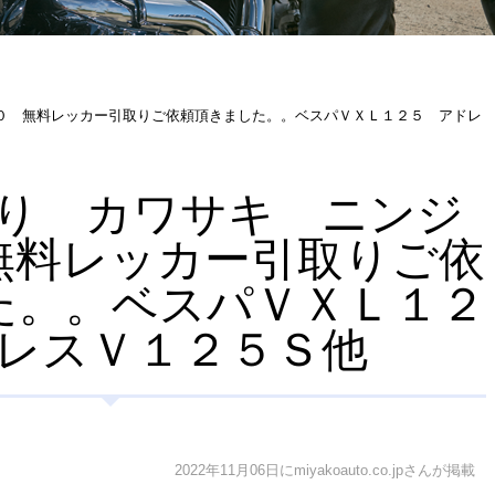
 無料レッカー引取りご依頼頂きました。。ベスパＶＸＬ１２５ アドレ
り カワサキ ニンジ
無料レッカー引取りご依
た。。ベスパＶＸＬ１２
ドレスＶ１２５Ｓ他
2022年11月06日にmiyakoauto.co.jpさんが掲載