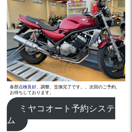
各部
点検良好、
調整、交換完了です。。次回のご予約、
お待ちしております。
ミヤコオート予約システ
ム