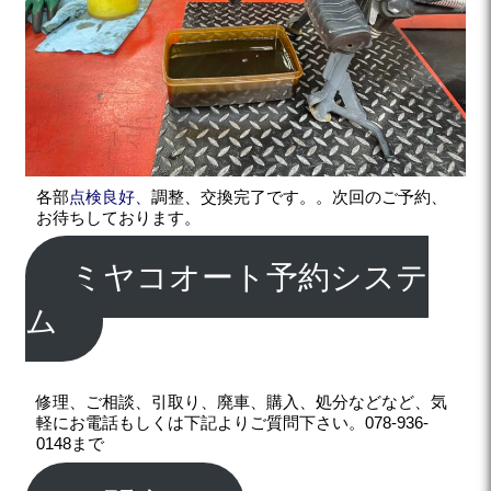
各部
点検良好、
調整、交換完了です。。次回のご予約、
お待ちしております。
ミヤコオート予約システ
ム
修理、ご相談、引取り、廃車、購入、処分などなど、気
軽にお電話もしくは下記よりご質問下さい。078-936-
0148まで