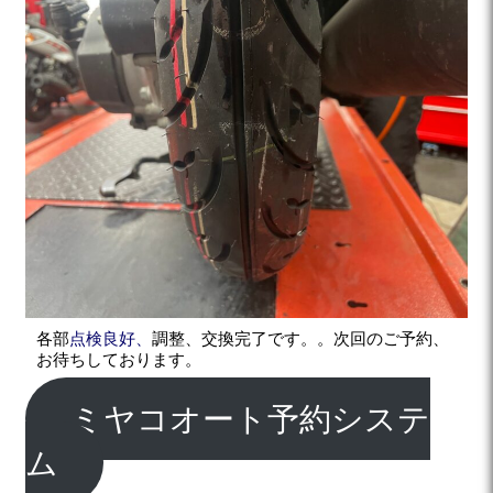
各部
点検良好、
調整、交換完了です。。次回のご予約、
お待ちしております。
ミヤコオート予約システ
ム