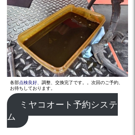
各部
点検良好、
調整、交換完了です。。次回のご予約、
お待ちしております。
ミヤコオート予約システ
ム