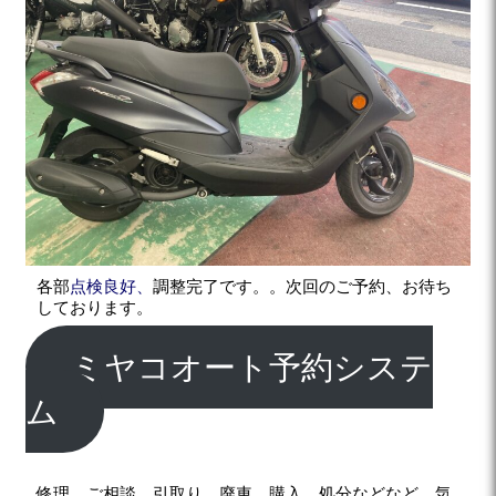
各部
点検良好、
調整完了です。。次回のご予約、お待ち
しております。
ミヤコオート予約システ
ム
修理、ご相談、引取り、廃車、購入、処分などなど、気