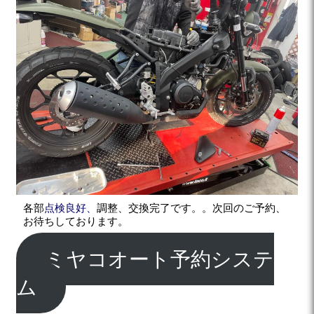
各部
点検良好、
調整、交換完了です。。次回のご予約、
お待ちしております。
ミヤコオート予約システ
ム