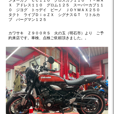
ンターカブ ＣＣ１１０ クロスカブ１１０ Ｔ－ＭＡ
Ｘ アドレス１１０ グロム１２５ スーパーカブ１１
０ ジヨグ トゥデイ ビーノ ＪＯＹＭＡＸ２５０
タクト ライブＤｉｏＺＸ シグナスＧＴ リトルカ
ブ バーグマン１２５
カワサキ Ｚ９００ＲＳ 火の玉（明石市）より ご予
約来店です。車検、点検ご依頼頂きました。。