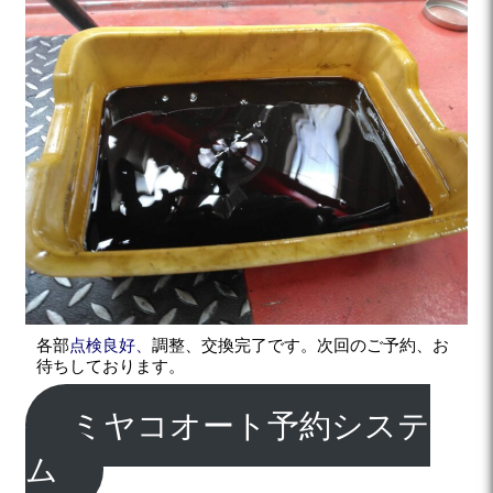
各部
点検良好、
調整、交換完了です。次回のご予約、お
待ちしております。
ミヤコオート予約システ
ム