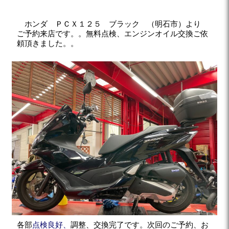
ホンダ ＰＣＸ１２５ ブラック （明石市）より
ご予約来店です。。無料点検、エンジンオイル交換ご依
頼頂きました。。
各部
点検良好、
調整、交換完了です。次回のご予約、お