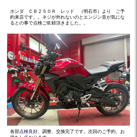
ホンダ ＣＢ２５０Ｒ レッド （明石市）より ご予
約来店です。。ネジが外れないのとエンジン音が気にな
るとの事で点検ご依頼頂きました。。
各部
点検良好、
調整、交換完了です。次回のご予約、お