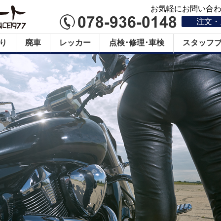
お気軽にお問い合わせ
注文・
り
廃車
レッカー
点検･修理･車検
スタッフ