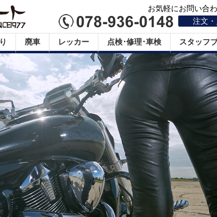
お気軽にお問い合わせ
注文・
り
廃車
レッカー
点検･修理･車検
スタッフ