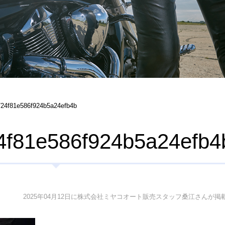
24f81e586f924b5a24efb4b
4f81e586f924b5a24efb4
2025年04月12日に株式会社ミヤコオート販売スタッフ桑江さんが掲