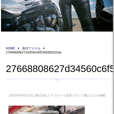
HOME
添付ファイル
27668808627d34560c6f5399d82b20ae
27668808627d34560c6f
2025年04月12日に株式会社ミヤコオート販売スタッフ桑江さんが掲載