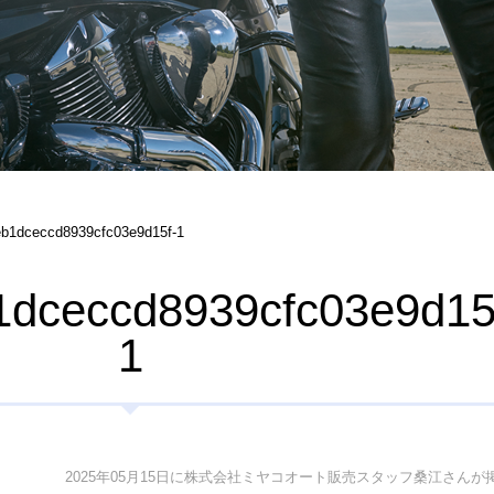
b1dceccd8939cfc03e9d15f-1
dceccd8939cfc03e9d15
1
2025年05月15日に株式会社ミヤコオート販売スタッフ桑江さんが