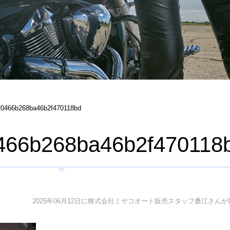
20466b268ba46b2f470118bd
466b268ba46b2f470118
2025年06月12日に株式会社ミヤコオート販売スタッフ桑江さんが