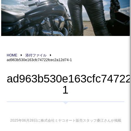
HOME
添付ファイル
ad963b530e163cfc74722fcec2a12d74-1
ad963b530e163cfc74722
1
2025年06月28日に株式会社ミヤコオート販売スタッフ桑江さんが掲載