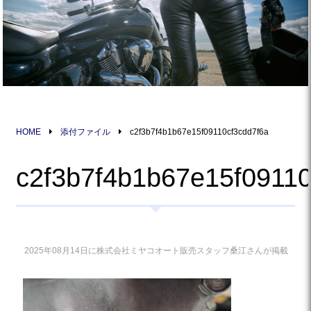
HOME
添付ファイル
c2f3b7f4b1b67e15f09110cf3cdd7f6a
c2f3b7f4b1b67e15f09110
2025年08月14日に株式会社ミヤコオート販売スタッフ桑江さんが掲載