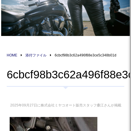
HOME
添付ファイル
6cbcf98b3c62a496f88e3ce5c348b01d
6cbcf98b3c62a496f88e3
2025年09月27日に株式会社ミヤコオート販売スタッフ桑江さんが掲載