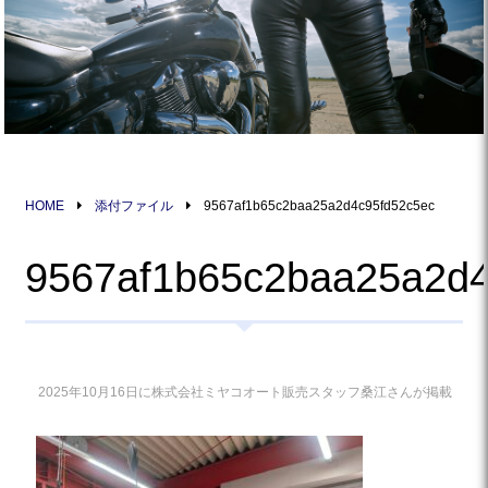
HOME
添付ファイル
9567af1b65c2baa25a2d4c95fd52c5ec
9567af1b65c2baa25a2d4
2025年10月16日に株式会社ミヤコオート販売スタッフ桑江さんが掲載