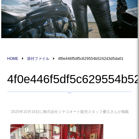
HOME
添付ファイル
4f0e446f5df5c629554b5242d3d5da01
4f0e446f5df5c629554b5
2025年10月16日に株式会社ミヤコオート販売スタッフ桑江さんが掲載