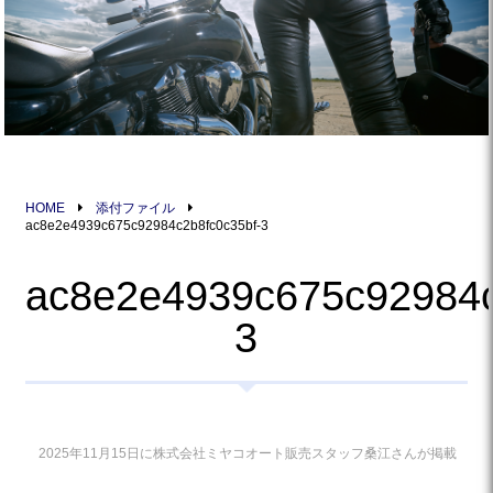
HOME
添付ファイル
ac8e2e4939c675c92984c2b8fc0c35bf-3
ac8e2e4939c675c92984c
3
2025年11月15日に株式会社ミヤコオート販売スタッフ桑江さんが掲載