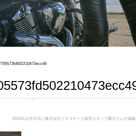
f705573fd502210473ecc49
05573fd502210473ecc4
2025年11月27日に株式会社ミヤコオート販売スタッフ桑江さんが掲載